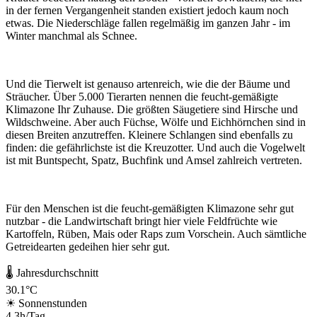
in der fernen Vergangenheit standen existiert jedoch kaum noch
etwas. Die Niederschläge fallen regelmäßig im ganzen Jahr - im
Winter manchmal als Schnee.
Und die Tierwelt ist genauso artenreich, wie die der Bäume und
Sträucher. Über 5.000 Tierarten nennen die feucht-gemäßigte
Klimazone Ihr Zuhause. Die größten Säugetiere sind Hirsche und
Wildschweine. Aber auch Füchse, Wölfe und Eichhörnchen sind in
diesen Breiten anzutreffen. Kleinere Schlangen sind ebenfalls zu
finden: die gefährlichste ist die Kreuzotter. Und auch die Vogelwelt
ist mit Buntspecht, Spatz, Buchfink und Amsel zahlreich vertreten.
Für den Menschen ist die feucht-gemäßigten Klimazone sehr gut
nutzbar - die Landwirtschaft bringt hier viele Feldfrüchte wie
Kartoffeln, Rüben, Mais oder Raps zum Vorschein. Auch sämtliche
Getreidearten gedeihen hier sehr gut.
🌡 Jahresdurchschnitt
30.1°C
☀ Sonnenstunden
4.3h/Tag