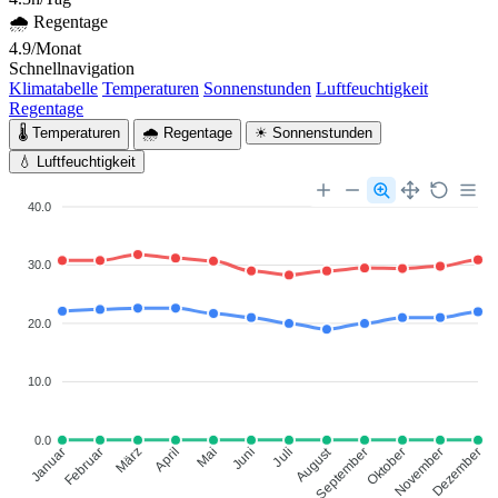
🌧 Regentage
4.9/Monat
Schnellnavigation
Klimatabelle
Temperaturen
Sonnenstunden
Luftfeuchtigkeit
Regentage
🌡 Temperaturen
🌧 Regentage
☀ Sonnenstunden
💧 Luftfeuchtigkeit
40.0
30.0
20.0
10.0
0.0
August
Januar
Februar
März
April
Mai
Juni
Juli
September
Oktober
November
Dezember