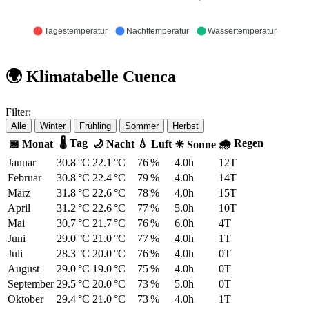
Tagestemperatur
Nachttemperatur
Wassertemperatur
🌍 Klimatabelle Cuenca
Filter:
Alle
Winter
Frühling
Sommer
Herbst
🌡 Tag
🌧 Regen
📅 Monat
🌙 Nacht
💧 Luft
☀ Sonne
Januar
30.8 °C
22.1 °C
76 %
4.0h
12T
Februar
30.8 °C
22.4 °C
79 %
4.0h
14T
März
31.8 °C
22.6 °C
78 %
4.0h
15T
April
31.2 °C
22.6 °C
77 %
5.0h
10T
Mai
30.7 °C
21.7 °C
76 %
6.0h
4T
Juni
29.0 °C
21.0 °C
77 %
4.0h
1T
Juli
28.3 °C
20.0 °C
76 %
4.0h
0T
August
29.0 °C
19.0 °C
75 %
4.0h
0T
September
29.5 °C
20.0 °C
73 %
5.0h
0T
Oktober
29.4 °C
21.0 °C
73 %
4.0h
1T