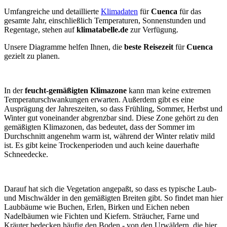
Umfangreiche und detaillierte
Klimadaten
für
Cuenca
für das
gesamte Jahr, einschließlich Temperaturen, Sonnenstunden und
Regentage, stehen auf
klimatabelle.de
zur Verfügung.
Unsere Diagramme helfen Ihnen, die
beste Reisezeit
für
Cuenca
gezielt zu planen.
In der
feucht-gemäßigten Klimazone
kann man keine extremen
Temperaturschwankungen erwarten. Außerdem gibt es eine
Ausprägung der Jahreszeiten, so dass Frühling, Sommer, Herbst und
Winter gut voneinander abgrenzbar sind. Diese Zone gehört zu den
gemäßigten Klimazonen, das bedeutet, dass der Sommer im
Durchschnitt angenehm warm ist, während der Winter relativ mild
ist. Es gibt keine Trockenperioden und auch keine dauerhafte
Schneedecke.
Darauf hat sich die Vegetation angepaßt, so dass es typische Laub-
und Mischwälder in den gemäßigten Breiten gibt. So findet man hier
Laubbäume wie Buchen, Erlen, Birken und Eichen neben
Nadelbäumen wie Fichten und Kiefern. Sträucher, Farne und
Kräuter bedecken häufig den Boden - von den Urwäldern, die hier