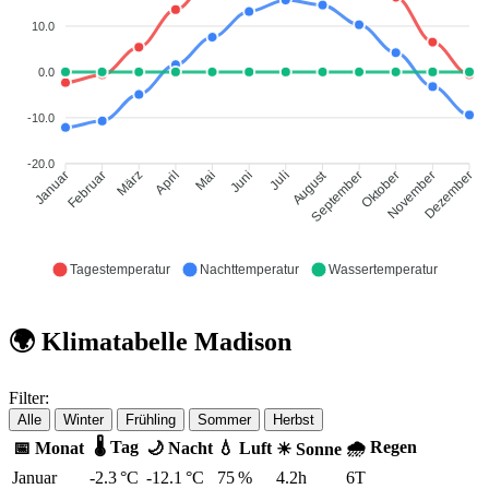
10.0
0.0
-10.0
-20.0
August
Februar
März
April
Mai
Juni
Juli
September
Oktober
November
Januar
Dezember
Tagestemperatur
Nachttemperatur
Wassertemperatur
🌍 Klimatabelle Madison
Filter:
Alle
Winter
Frühling
Sommer
Herbst
🌡 Tag
🌧 Regen
📅 Monat
🌙 Nacht
💧 Luft
☀ Sonne
Januar
-2.3 °C
-12.1 °C
75 %
4.2h
6T