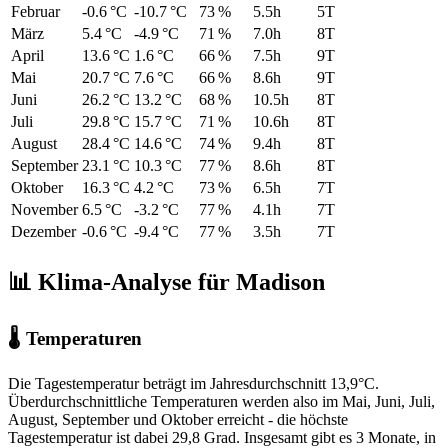
Februar
-0.6 °C
-10.7 °C
73 %
5.5h
5T
März
5.4 °C
-4.9 °C
71 %
7.0h
8T
April
13.6 °C
1.6 °C
66 %
7.5h
9T
Mai
20.7 °C
7.6 °C
66 %
8.6h
9T
Juni
26.2 °C
13.2 °C
68 %
10.5h
8T
Juli
29.8 °C
15.7 °C
71 %
10.6h
8T
August
28.4 °C
14.6 °C
74 %
9.4h
8T
September
23.1 °C
10.3 °C
77 %
8.6h
8T
Oktober
16.3 °C
4.2 °C
73 %
6.5h
7T
November
6.5 °C
-3.2 °C
77 %
4.1h
7T
Dezember
-0.6 °C
-9.4 °C
77 %
3.5h
7T
📊 Klima-Analyse für Madison
🌡 Temperaturen
Die Tagestemperatur beträgt im Jahresdurchschnitt 13,9°C.
Überdurchschnittliche Temperaturen werden also im Mai, Juni, Juli,
August, September und Oktober erreicht - die höchste
Tagestemperatur ist dabei 29,8 Grad. Insgesamt gibt es 3 Monate, in