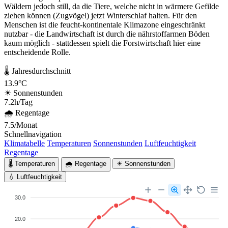
Wäldern jedoch still, da die Tiere, welche nicht in wärmere Gefilde
ziehen können (Zugvögel) jetzt Winterschlaf halten. Für den
Menschen ist die feucht-kontinentale Klimazone eingeschränkt
nutzbar - die Landwirtschaft ist durch die nährstoffarmen Böden
kaum möglich - stattdessen spielt die Forstwirtschaft hier eine
entscheidende Rolle.
🌡 Jahresdurchschnitt
13.9°C
☀ Sonnenstunden
7.2h/Tag
🌧 Regentage
7.5/Monat
Schnellnavigation
Klimatabelle
Temperaturen
Sonnenstunden
Luftfeuchtigkeit
Regentage
🌡 Temperaturen
🌧 Regentage
☀ Sonnenstunden
💧 Luftfeuchtigkeit
30.0
20.0