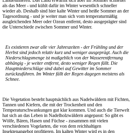
Landesinneren. Das Land erwärmt sich aber im Sommer schneller
als das Meer - und kühlt dafür im Winter wesentlich schneller
wieder ab. Deshalb sind hier kalte Winter und heiße Sommer an der
Tagesordnung - und je weiter man sich vom temperaturmäßig
ausgleichenden Meer oder Ozean entfernt, desto ausgeprägter sind
die Unterschiede zwischen Sommer und Winter.
Es existieren zwar alle vier Jahreszeiten - der Frühling und der
Herbst sind jedoch relativ kurz und weniger ausgeprägt. Auch die
Niederschlagsmenge ist maßgeblich von der Wasserentfernung
abhängig - je weiter entfernt, desto weniger Regen fällt. Die
Hauptniederschläge sind dabei auf Gewitter im Sommer
zurückzuführen. Im Winter fällt der Regen dagegen meistens als
Schnee.
Die Vegetation besteht hauptsächlich aus Nadelwäldern mit Fichten,
Tannen und Kiefern, die mit der Trockenheit und den
Temperaturschwankungen gut klar kommen. Und auch die Tierwelt
hat sich an das Leben in Nadelholzwäldern angepasst: So gibt es
Wölfe, Bären, Hasen und Füchse - zusammen mit vielen
verschiedenen Vogelarten, die von dem reichhaltigen
Insektenangebot profitieren. Im kalten Winter wird es in den