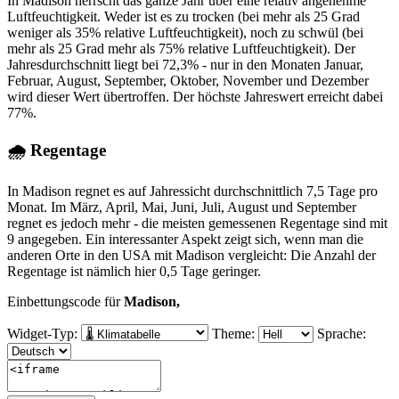
In Madison herrscht das ganze Jahr über eine relativ angenehme
Luftfeuchtigkeit. Weder ist es zu trocken (bei mehr als 25 Grad
weniger als 35% relative Luftfeuchtigkeit), noch zu schwül (bei
mehr als 25 Grad mehr als 75% relative Luftfeuchtigkeit). Der
Jahresdurchschnitt liegt bei 72,3% - nur in den Monaten Januar,
Februar, August, September, Oktober, November und Dezember
wird dieser Wert übertroffen. Der höchste Jahreswert erreicht dabei
77%.
🌧 Regentage
In Madison regnet es auf Jahressicht durchschnittlich 7,5 Tage pro
Monat. Im März, April, Mai, Juni, Juli, August und September
regnet es jedoch mehr - die meisten gemessenen Regentage sind mit
9 angegeben. Ein interessanter Aspekt zeigt sich, wenn man die
anderen Orte in den USA mit Madison vergleicht: Die Anzahl der
Regentage ist nämlich hier 0,5 Tage geringer.
Einbettungscode für
Madison,
Widget-Typ:
Theme:
Sprache: