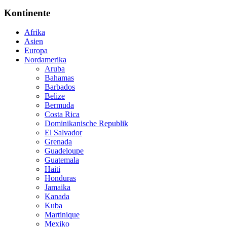
Kontinente
Afrika
Asien
Europa
Nordamerika
Aruba
Bahamas
Barbados
Belize
Bermuda
Costa Rica
Dominikanische Republik
El Salvador
Grenada
Guadeloupe
Guatemala
Haiti
Honduras
Jamaika
Kanada
Kuba
Martinique
Mexiko