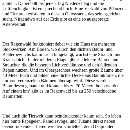
ähnlich. Dabei fällt fast jeden Tag Niederschlag und die
Luftfeuchtigkeit ist entsprechend hoch. Eine Vielzahl von Pflanzen-
und Tierarten existieren in diesem Ökosystem, das seinesgleichen
sucht. Nirgendwo auf der Erde gibt es eine so ausgeprägte
Artenvielfalt.
Der Regenwald funktioniert dabei wie ein Haus mit mehreren
Stockwerken. Am Boden, wo durch den dichten Baum- und
Blätterbewuchs kaum Licht hingelangt, wächst eine Strauch- und
Krautschicht. In der mittleren Etage gibt es kleinere Bäume und
Sträucher, die die besseren Lichtverhältnisse und den fallenden
Regen nutzen. Und im Obergeschoss wachsen große Bäume über
40 Meter hoch und bilden eine dichte Decke aus Baumkronen, die
nur von vereinzelten Bäumen überragt wird. Diese werden
Baumriesen genannt und können bis zu 70 Metern hoch werden.
Auf einem km² gibt es im Regenwald bis zu 250 verschiedene
Baumarten.
Und auch die Tierwelt kann beindruckender kaum sein. So leben
hier bunte Papageien, Paradiesvögel und Tukane direkt neben
beeindruckenden Tieren wie dem Gürteltier, dem Okapi oder