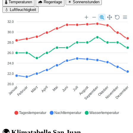
🌡 Temperaturen
🌧 Regentage
☀ Sonnenstunden
💧 Luftfeuchtigkeit
32.0
30.0
28.0
26.0
24.0
22.0
20.0
August
Januar
Februar
März
April
Mai
Juni
Juli
September
Oktober
November
Dezember
Tagestemperatur
Nachttemperatur
Wassertemperatur
🌍 Klimatabelle San Juan