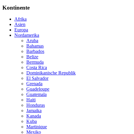
Kontinente
Afrika
Asien
Europa
Nordamerika
Aruba
Bahamas
Barbados
Belize
Bermuda
Costa Rica
Dominikanische Republik
El Salvador
Grenada
Guadeloupe
Guatemala
Haiti
Honduras
Jamaika
Kanada
Kuba
Martinique
Mexiko