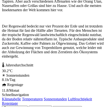
Tapiren. Aber auch verschiedenen Affenarten wie der Orang Utan,
Nasenaffen oder Grillas sind hier zu Hause. Und auch die meisten
Insektenarten der Welt kommen hier vor.
Der Regenwald bedeckt nur vier Prozent der Erde und ist trotzdem
die Heimat für fast die Hälfte aller Tierarten. Für den Menschen ist
der tropische Regenwald landwirtschaftlich eingeschränkt nutzbar,
da der Boden relativ nährstoffarm ist. Typische Anbauprodukte sind
Zuckerrohr, Kaffee oder Palmen zu Ölgewinnung. Das Gebiet wird
auch zur Gewinnung von Tropenhölzen genutzt, welche leider mit
der Abholzung der Flächen und dem Zerstören des Ökosystems
einhergeht.
🌡 Jahresdurchschnitt
30.2°C
☀ Sonnenstunden
8.1h/Tag
🌧 Regentage
11.8/Monat
Schnellnavigation
Klimatabelle
Temperaturen
Sonnenstunden
Luftfeuchtigkeit
Regentage