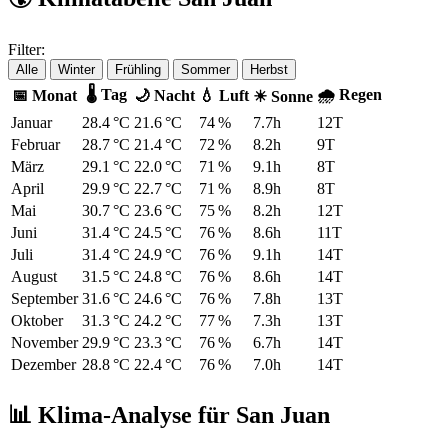
Filter:
Alle
Winter
Frühling
Sommer
Herbst
🌡 Tag
🌧 Regen
📅 Monat
🌙 Nacht
💧 Luft
☀ Sonne
Januar
28.4 °C
21.6 °C
74 %
7.7h
12T
Februar
28.7 °C
21.4 °C
72 %
8.2h
9T
März
29.1 °C
22.0 °C
71 %
9.1h
8T
April
29.9 °C
22.7 °C
71 %
8.9h
8T
Mai
30.7 °C
23.6 °C
75 %
8.2h
12T
Juni
31.4 °C
24.5 °C
76 %
8.6h
11T
Juli
31.4 °C
24.9 °C
76 %
9.1h
14T
August
31.5 °C
24.8 °C
76 %
8.6h
14T
September
31.6 °C
24.6 °C
76 %
7.8h
13T
Oktober
31.3 °C
24.2 °C
77 %
7.3h
13T
November
29.9 °C
23.3 °C
76 %
6.7h
14T
Dezember
28.8 °C
22.4 °C
76 %
7.0h
14T
📊 Klima-Analyse für San Juan