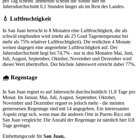
pro Tag scheint. Immerhin scheint die Sonne hier im
Jahresdurchschnitt 0,1 Stunden länger als im Rest des Landes.
💧 Luftfeuchtigkeit
In San Juan herrscht in 8 Monaten eine Luftfeuchtigkeit, die als
schwül empfunden wird (mehr als 25 Grad Tagestemperatur bei
mehr als 75% relativer Luftfeuchtigkeit). Die restlichen 4 Monate
weisen dagegen eine angenehme Luftfeuchtigkeit auf. Der
Jahresdurchschnitt liegt bei 74,7% - nur in den Monaten Mai, Juni,
Juli, August, September, Oktober, November und Dezember wird
dieser Wert übertroffen. Der höchste Jahreswert erreicht dabei 77%.
🌧 Regentage
In San Juan regnet es auf Jahressicht durchschnittlich 11,8 Tage pro
Monat. Im Januar, Mai, Juli, August, September, Oktober,
November und Dezember regnet es jedoch mehr - die meisten
gemessenen Regentage sind mit 14 angegeben. Ein interessanter
Aspekt zeigt sich, wenn man die anderen Orte in Puerto Rico mit
San Juan vergleicht: Die Anzahl der Regentage ist nämlich hier 0,8
Tage geringer.
Einbettungscode für
San Juan,