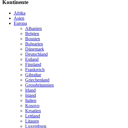
Kontinente
Afrika
Asien
Europa
Albanien
Belgien
Bosnien
Bulgarien
Dänemark
Deutschland
Estland
Finnland
Frankreich
Gibraltar
Griechenland
Grossbritannien
Irland
Island
Italien
Kosovo
Kroatien
Lettland
Litauen
Luxemburg