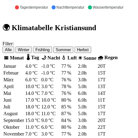
Tagestemperatur
Nachttemperatur
Wassertemperatur
🌍 Klimatabelle Kristiansund
Filter:
Alle
Winter
Frühling
Sommer
Herbst
🌡 Tag
🌧 Regen
📅 Monat
🌙 Nacht
💧 Luft
☀ Sonne
Januar
4.0 °C
-1.0 °C
77 %
2.0h
20T
Februar
4.0 °C
-1.0 °C
77 %
2.0h
15T
März
6.0 °C
0.0 °C
76 %
3.0h
17T
April
10.0 °C
3.0 °C
78 %
5.0h
13T
Mai
14.0 °C
7.0 °C
76 %
6.0h
14T
Juni
17.0 °C
10.0 °C
80 %
6.0h
11T
Juli
18.0 °C
12.0 °C
85 %
5.0h
15T
August
18.0 °C
11.0 °C
87 %
5.0h
17T
September
15.0 °C
9.0 °C
84 %
3.0h
20T
Oktober
11.0 °C
6.0 °C
80 %
2.0h
22T
November
7.0 °C
3.0 °C
77 %
2.0h
17T