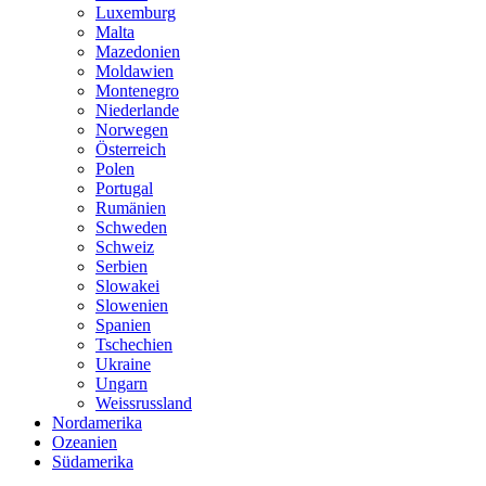
Luxemburg
Malta
Mazedonien
Moldawien
Montenegro
Niederlande
Norwegen
Österreich
Polen
Portugal
Rumänien
Schweden
Schweiz
Serbien
Slowakei
Slowenien
Spanien
Tschechien
Ukraine
Ungarn
Weissrussland
Nordamerika
Ozeanien
Südamerika