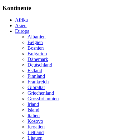
Kontinente
Afrika
Asien
Europa
Albanien
Belgien
Bosnien
Bulgarien
Dänemark
Deutschland
Estland
Finnland
Frankreich
Gibraltar
Griechenland
Grossbritannien
Irland
Island
Italien
Kosovo
Kroatien
Lettland
Litauen