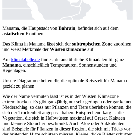
Manama, die Hauptstadt von
Bahrain
, befindet sich auf dem
asiatischen
Kontinent.
Das Klima in Manama lässt sich der
subtropischen Zone
zuordnen
und weist Merkmale der
Wüstenklimazone
auf.
Auf
klimatabelle.de
findest du ausführliche Klimadaten für ganz
Manama
, einschließlich Temperaturen, Sonnenstunden und
Regentagen.
Unsere Diagramme helfen dir, die optimale Reisezeit für Manama
gezielt zu planen.
Wie der Name vermuten lässt ist es in der Wüsten-Klimazone
extrem trocken. Es gibt ganzjährig nur sehr geringen oder gar keinen
Niederschlag, so dass nur Pflanzen und Tiere überleben können, die
sich der Trockenheit angepasst haben. Entsprechend karg ist die
Vegetation, die sich in Halbwüsten maximal auf Gräser, Kakteen
und kleinere Sträucher beschränkt. Auch Aloe oder Sukkulenten
sind Beispiele für Pflanzen in dieser Region, die sich mit Tricks vor
der brütenden Hitze schützen müssen. Kleine, dicke Blätter schützen