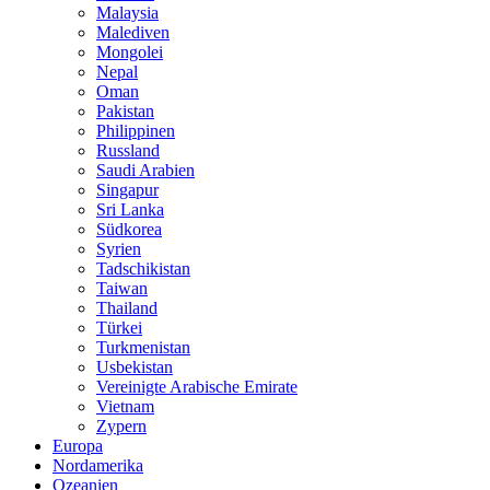
Malaysia
Malediven
Mongolei
Nepal
Oman
Pakistan
Philippinen
Russland
Saudi Arabien
Singapur
Sri Lanka
Südkorea
Syrien
Tadschikistan
Taiwan
Thailand
Türkei
Turkmenistan
Usbekistan
Vereinigte Arabische Emirate
Vietnam
Zypern
Europa
Nordamerika
Ozeanien