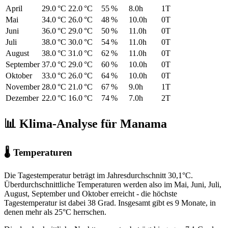
April
29.0 °C
22.0 °C
55 %
8.0h
1T
Mai
34.0 °C
26.0 °C
48 %
10.0h
0T
Juni
36.0 °C
29.0 °C
50 %
11.0h
0T
Juli
38.0 °C
30.0 °C
54 %
11.0h
0T
August
38.0 °C
31.0 °C
62 %
11.0h
0T
September
37.0 °C
29.0 °C
60 %
10.0h
0T
Oktober
33.0 °C
26.0 °C
64 %
10.0h
0T
November
28.0 °C
21.0 °C
67 %
9.0h
1T
Dezember
22.0 °C
16.0 °C
74 %
7.0h
2T
📊 Klima-Analyse für Manama
🌡 Temperaturen
Die Tagestemperatur beträgt im Jahresdurchschnitt 30,1°C.
Überdurchschnittliche Temperaturen werden also im Mai, Juni, Juli,
August, September und Oktober erreicht - die höchste
Tagestemperatur ist dabei 38 Grad. Insgesamt gibt es 9 Monate, in
denen mehr als 25°C herrschen.