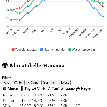
25
20
15
10
August
Februar
März
April
Mai
Juni
Juli
September
Oktober
November
Januar
Dezember
Tagestemperatur
Nachttemperatur
Wassertemperatur
🌍 Klimatabelle Manama
Filter:
Alle
Winter
Frühling
Sommer
Herbst
🌡 Tag
🌧 Regen
📅 Monat
🌙 Nacht
💧 Luft
☀ Sonne
Januar
20.0 °C
14.0 °C
71 %
7.0h
2T
Februar
21.0 °C
14.0 °C
67 %
8.0h
2T
März
25.0 °C
18.0 °C
65 %
7.0h
2T